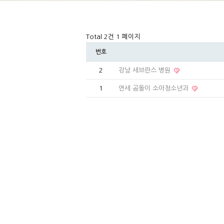
Total 2건
1 페이지
번호
2
강남 세브란스 병원
1
연세 곰돌이 소아청소년과